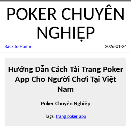
POKER CHUYÊN
NGHIỆP
Back to Home
2026-01-24
Hướng Dẫn Cách Tải Trang Poker
App Cho Người Chơi Tại Việt
Nam
Poker Chuyên Nghiệp
Tags:
trang poker app